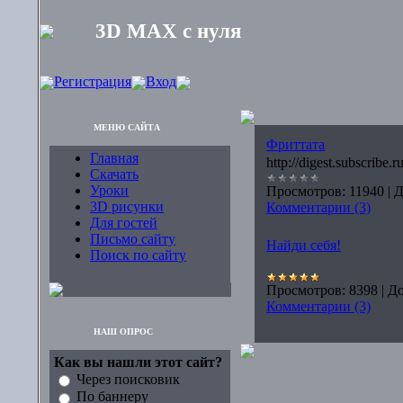
3D MAX с нуля
Регистрация
Вход
МЕНЮ САЙТА
Фриттата
Главная
http://digest.subscribe
Скачать
Уроки
Просмотров:
11940
|
Д
3D рисунки
Комментарии (3)
Для гостей
Письмо сайту
Найди себя!
Поиск по сайту
Просмотров:
8398
|
До
Комментарии (3)
НАШ ОПРОС
Как вы нашли этот сайт?
Через поисковик
По баннеру